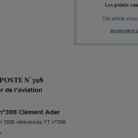
Les points cu
Cet article vous
EN SAVOIR PL
POSTE N°398
r de l'aviation
 n°398 Clément Ader
en 1938 référencés YT n°398
"