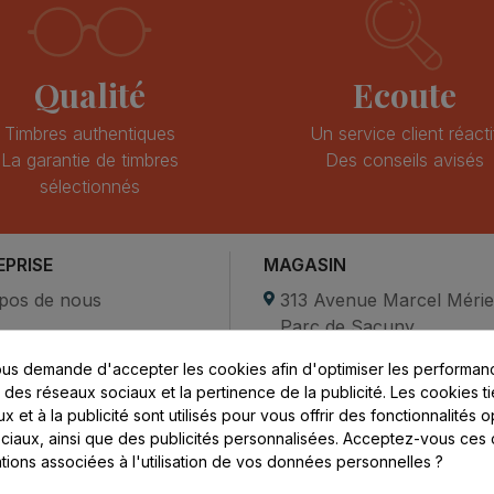
Qualité
Ecoute
Timbres authentiques
Un service client réacti
La garantie de timbres
Des conseils avisés
sélectionnés
EPRISE
MAGASIN
pos de nous
313 Avenue Marcel Méri
Parc de Sacuny
ent sécurisé
69530 Brignais
us demande d'accepter les cookies afin d'optimiser les performanc
compte
s des réseaux sociaux et la pertinence de la publicité. Les cookies ti
ctez-nous
Lundi au vendredi :
 et à la publicité sont utilisés pour vous offrir des fonctionnalités 
ciaux, ainsi que des publicités personnalisées. Acceptez-vous ces 
8h - 16h
ations associées à l'utilisation de vos données personnelles ?
uniquement sur Rendez-
vous