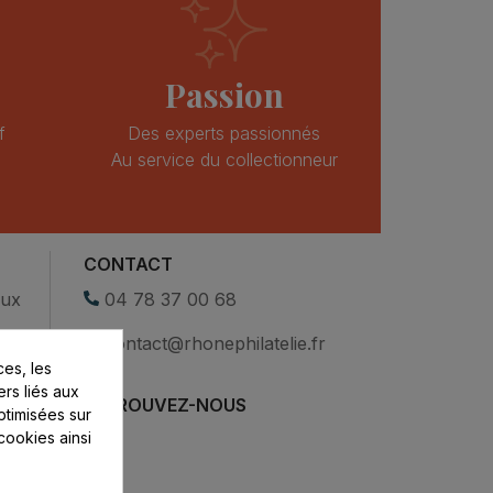
Passion
f
Des experts passionnés
Au service du collectionneur
CONTACT
eux
04 78 37 00 68
contact@rhonephilatelie.fr
es, les
ers liés aux
RETROUVEZ-NOUS
optimisées sur
cookies ainsi