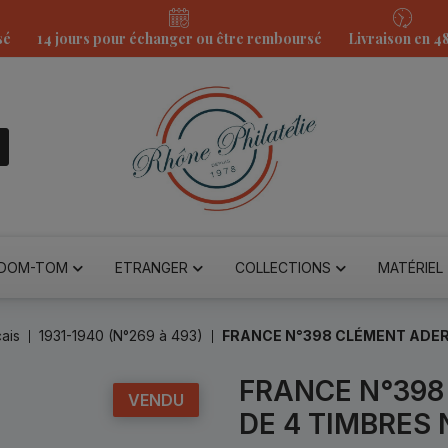
sé
14 jours pour échanger ou être remboursé
Livraison en 4
DOM-TOM
ETRANGER
COLLECTIONS
MATÉRIEL
ais
1931-1940 (N°269 à 493)
FRANCE N°398 CLÉMENT ADER,
FRANCE N°398
VENDU
DE 4 TIMBRES 