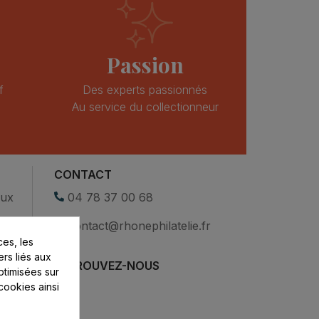
Passion
f
Des experts passionnés
Au service du collectionneur
CONTACT
eux
04 78 37 00 68
contact@rhonephilatelie.fr
es, les
ers liés aux
RETROUVEZ-NOUS
optimisées sur
cookies ainsi