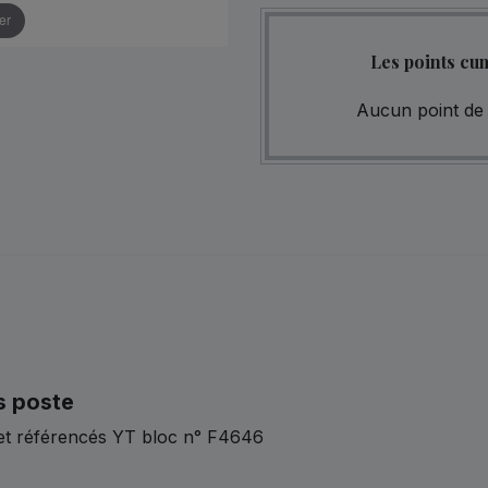
er
Les points cu
Aucun point de 
s poste
et référencés YT bloc n° F4646