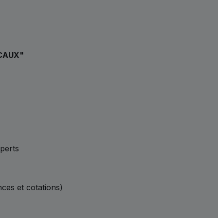
CAUX"
xperts
nces et cotations)