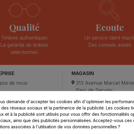
Qualité
Ecoute
Timbres authentiques
Un service client réacti
La garantie de timbres
Des conseils avisés
sélectionnés
EPRISE
MAGASIN
pos de nous
313 Avenue Marcel Méri
Parc de Sacuny
ent sécurisé
69530 Brignais
us demande d'accepter les cookies afin d'optimiser les performanc
compte
s des réseaux sociaux et la pertinence de la publicité. Les cookies ti
ctez-nous
Lundi au vendredi :
 et à la publicité sont utilisés pour vous offrir des fonctionnalités 
ciaux, ainsi que des publicités personnalisées. Acceptez-vous ces 
8h - 16h
ations associées à l'utilisation de vos données personnelles ?
uniquement sur Rendez-