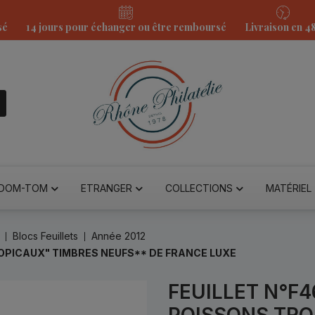
sé
14 jours pour échanger ou être remboursé
Livraison en 4
DOM-TOM
ETRANGER
COLLECTIONS
MATÉRIEL
Blocs Feuillets
Année 2012
OPICAUX" TIMBRES NEUFS** DE FRANCE LUXE
FEUILLET N°F
POISSONS TRO