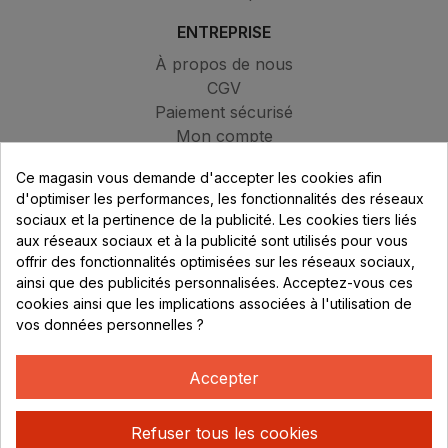
ENTREPRISE
À propos de nous
CGV
Paiement sécurisé
Mon compte
Contactez-nous
Ce magasin vous demande d'accepter les cookies afin
Blog
d'optimiser les performances, les fonctionnalités des réseaux
sociaux et la pertinence de la publicité. Les cookies tiers liés
MAGASIN
aux réseaux sociaux et à la publicité sont utilisés pour vous
313 Avenue Marcel Mérieux
offrir des fonctionnalités optimisées sur les réseaux sociaux,
Parc de Sacuny
ainsi que des publicités personnalisées. Acceptez-vous ces
69530 Brignais
cookies ainsi que les implications associées à l'utilisation de
vos données personnelles ?
Lundi au vendredi :
Accepter
8h - 16h
uniquement sur Rendez-vous
Refuser tous les cookies
CONTACT