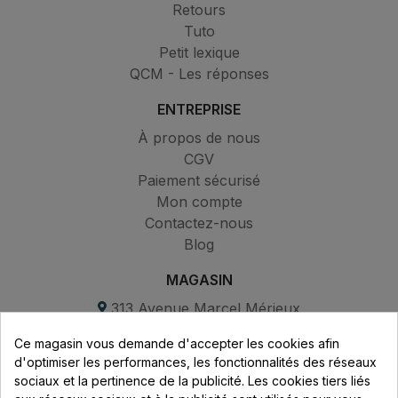
Retours
Tuto
Petit lexique
QCM - Les réponses
ENTREPRISE
À propos de nous
CGV
Paiement sécurisé
Mon compte
Contactez-nous
Blog
MAGASIN
313 Avenue Marcel Mérieux
Parc de Sacuny
Ce magasin vous demande d'accepter les cookies afin
69530 Brignais
d'optimiser les performances, les fonctionnalités des réseaux
sociaux et la pertinence de la publicité. Les cookies tiers liés