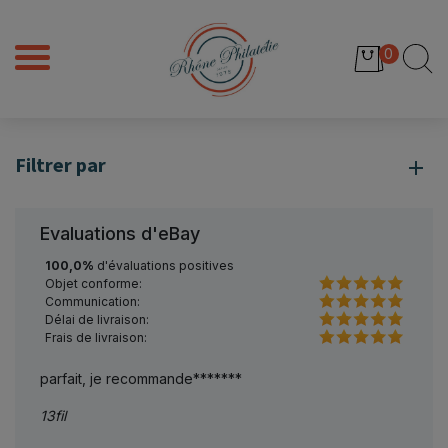
0
Filtrer par
Evaluations d'eBay
100,0%
d'évaluations positives
Objet conforme:
Communication:
Délai de livraison:
Frais de livraison:
TRANSACTION PARFAITE A +++++++++++++++
TTB
histoirepostale83
phil