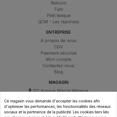
Retours
Tuto
Petit lexique
QCM - Les réponses
ENTREPRISE
À propos de nous
CGV
Paiement sécurisé
Mon compte
Contactez-nous
Blog
MAGASIN
313 Avenue Marcel Mérieux
Parc de Sacuny
Ce magasin vous demande d'accepter les cookies afin
69530 Brignais
d'optimiser les performances, les fonctionnalités des réseaux
sociaux et la pertinence de la publicité. Les cookies tiers liés