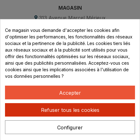
MAGASIN
313 Avenue Marcel Mérieux
Parc de Sacuny
Ce magasin vous demande d'accepter les cookies afin
69530 Brignais
d'optimiser les performances, les fonctionnalités des réseaux
sociaux et la pertinence de la publicité. Les cookies tiers liés
Lundi au vendredi :
aux réseaux sociaux et à la publicité sont utilisés pour vous
offrir des fonctionnalités optimisées sur les réseaux sociaux,
8h - 16h
ainsi que des publicités personnalisées. Acceptez-vous ces
uniquement sur Rendez-vous
cookies ainsi que les implications associées à l'utilisation de
vos données personnelles ?
CONTACT
04 78 37 00 68
Accepter
contact@rhonephilatelie.fr
Refuser tous les cookies
Configurer
Politique de confidentialité
Mentions légales
© Rhone