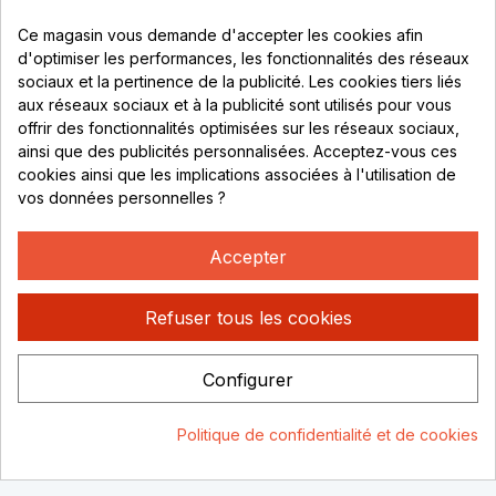
Parc de Sacuny
Ce magasin vous demande d'accepter les cookies afin
69530 Brignais
d'optimiser les performances, les fonctionnalités des réseaux
sociaux et la pertinence de la publicité. Les cookies tiers liés
Lundi au vendredi :
aux réseaux sociaux et à la publicité sont utilisés pour vous
offrir des fonctionnalités optimisées sur les réseaux sociaux,
8h - 16h
ainsi que des publicités personnalisées. Acceptez-vous ces
uniquement sur Rendez-vous
cookies ainsi que les implications associées à l'utilisation de
vos données personnelles ?
CONTACT
04 78 37 00 68
Accepter
contact@rhonephilatelie.fr
Refuser tous les cookies
Configurer
Politique de confidentialité
Mentions légales
© Rhone
Politique de confidentialité et de cookies
Philatelie 2021
Un site conçu par :
Consentement aux cookies