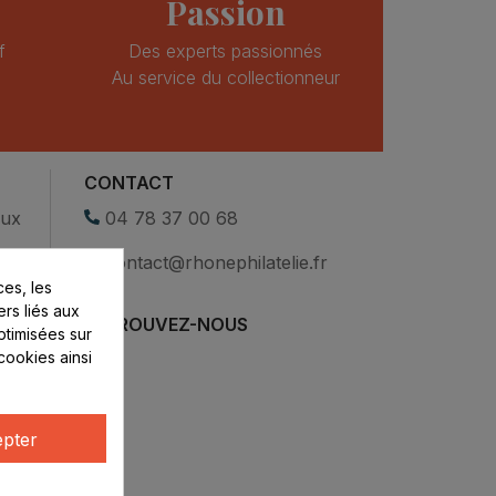
Passion
f
Des experts passionnés
Au service du collectionneur
CONTACT
eux
04 78 37 00 68
contact@rhonephilatelie.fr
es, les
ers liés aux
RETROUVEZ-NOUS
optimisées sur
cookies ainsi
pter