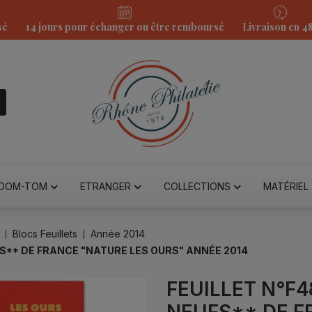
sé
14 jours pour échanger ou être remboursé
Livraison en 4
DOM-TOM
ETRANGER
COLLECTIONS
MATÉRIEL
Blocs Feuillets
Année 2014
FS** DE FRANCE "NATURE LES OURS" ANNÉE 2014
FEUILLET N°F4
NEUFS** DE F