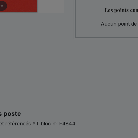
er
Les points cu
Aucun point de 
s poste
 et référencés YT bloc n° F4844