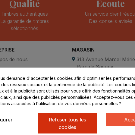
Qualité
Ecoute
Timbres authentiques
Un service client réacti
La garantie de timbres
Des conseils avisés
sélectionnés
EPRISE
MAGASIN
pos de nous
313 Avenue Marcel Méri
Parc de Sacuny
ent sécurisé
69530 Brignais
us demande d'accepter les cookies afin d'optimiser les performanc
compte
s des réseaux sociaux et la pertinence de la publicité. Les cookies ti
ctez-nous
Lundi au vendredi :
 et à la publicité sont utilisés pour vous offrir des fonctionnalités 
ciaux, ainsi que des publicités personnalisées. Acceptez-vous ces 
8h - 16h
ations associées à l'utilisation de vos données personnelles ?
uniquement sur Rendez-
vous
igurer
Refuser tous les
Acce
cookies