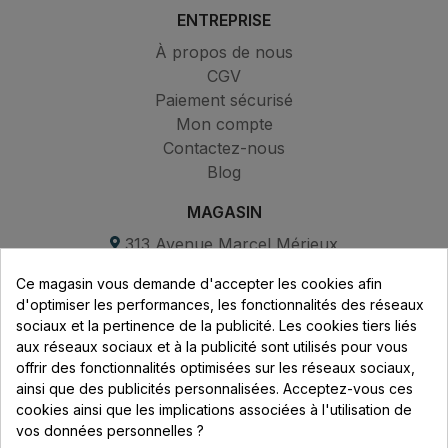
ENTREPRISE
À propos de nous
CGV
Paiement sécurisé
Mon compte
Contactez-nous
Blog
MAGASIN
313 Avenue Marcel Mérieux
Parc de Sacuny
Ce magasin vous demande d'accepter les cookies afin
69530 Brignais
d'optimiser les performances, les fonctionnalités des réseaux
sociaux et la pertinence de la publicité. Les cookies tiers liés
Lundi au vendredi :
aux réseaux sociaux et à la publicité sont utilisés pour vous
offrir des fonctionnalités optimisées sur les réseaux sociaux,
8h - 16h
ainsi que des publicités personnalisées. Acceptez-vous ces
uniquement sur Rendez-vous
cookies ainsi que les implications associées à l'utilisation de
vos données personnelles ?
CONTACT