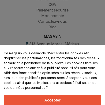
CGV
Paiement sécurisé
Mon compte
Contactez-nous
Blog
MAGASIN
313 Avenue Marcel Mérieux
Parc de Sacuny
Ce magasin vous demande d'accepter les cookies afin
69530 Brignais
d'optimiser les performances, les fonctionnalités des réseaux
sociaux et la pertinence de la publicité. Les cookies tiers liés
Lundi au vendredi :
aux réseaux sociaux et à la publicité sont utilisés pour vous
offrir des fonctionnalités optimisées sur les réseaux sociaux,
8h - 16h
ainsi que des publicités personnalisées. Acceptez-vous ces
uniquement sur Rendez-vous
cookies ainsi que les implications associées à l'utilisation de
vos données personnelles ?
CONTACT
04 78 37 00 68
Accepter