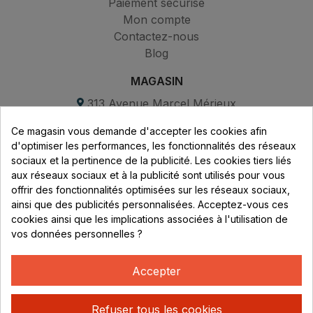
Paiement sécurisé
Mon compte
Contactez-nous
Blog
MAGASIN
313 Avenue Marcel Mérieux
Parc de Sacuny
Ce magasin vous demande d'accepter les cookies afin
69530 Brignais
d'optimiser les performances, les fonctionnalités des réseaux
sociaux et la pertinence de la publicité. Les cookies tiers liés
Lundi au vendredi :
aux réseaux sociaux et à la publicité sont utilisés pour vous
offrir des fonctionnalités optimisées sur les réseaux sociaux,
8h - 16h
ainsi que des publicités personnalisées. Acceptez-vous ces
uniquement sur Rendez-vous
cookies ainsi que les implications associées à l'utilisation de
vos données personnelles ?
CONTACT
04 78 37 00 68
Accepter
contact@rhonephilatelie.fr
Refuser tous les cookies