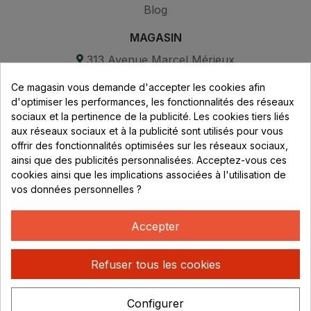
Blog
MAGASIN
313 Avenue Marcel Mérieux
Parc de Sacuny
Ce magasin vous demande d'accepter les cookies afin
69530 Brignais
d'optimiser les performances, les fonctionnalités des réseaux
sociaux et la pertinence de la publicité. Les cookies tiers liés
Lundi au vendredi :
aux réseaux sociaux et à la publicité sont utilisés pour vous
offrir des fonctionnalités optimisées sur les réseaux sociaux,
8h - 16h
ainsi que des publicités personnalisées. Acceptez-vous ces
uniquement sur Rendez-vous
cookies ainsi que les implications associées à l'utilisation de
vos données personnelles ?
CONTACT
04 78 37 00 68
Accepter
contact@rhonephilatelie.fr
Refuser tous les cookies
Configurer