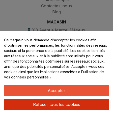
Contactez-nous
Blog
MAGASIN
313 Avenue Marcel Mérieux
Parc de Sacuny
Ce magasin vous demande d'accepter les cookies afin
69530 Brignais
d'optimiser les performances, les fonctionnalités des réseaux
sociaux et la pertinence de la publicité. Les cookies tiers liés
Lundi au vendredi :
aux réseaux sociaux et à la publicité sont utilisés pour vous
offrir des fonctionnalités optimisées sur les réseaux sociaux,
8h - 16h
ainsi que des publicités personnalisées. Acceptez-vous ces
uniquement sur Rendez-vous
cookies ainsi que les implications associées à l'utilisation de
vos données personnelles ?
CONTACT
04 78 37 00 68
Accepter
contact@rhonephilatelie.fr
Refuser tous les cookies