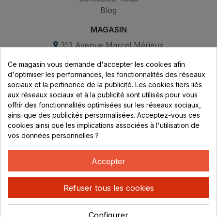
Blog
MAGASIN
313 Avenue Marcel Mérieux
Parc de Sacuny
Ce magasin vous demande d'accepter les cookies afin
69530 Brignais
d'optimiser les performances, les fonctionnalités des réseaux
sociaux et la pertinence de la publicité. Les cookies tiers liés
Lundi au vendredi :
aux réseaux sociaux et à la publicité sont utilisés pour vous
offrir des fonctionnalités optimisées sur les réseaux sociaux,
8h - 16h
ainsi que des publicités personnalisées. Acceptez-vous ces
uniquement sur Rendez-vous
cookies ainsi que les implications associées à l'utilisation de
vos données personnelles ?
CONTACT
04 78 37 00 68
Accepter
contact@rhonephilatelie.fr
Refuser tous les cookies
Configurer