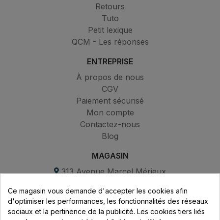
Retours
Tuto
Petit lexique
QCM - Les réponses
ENTREPRISE
À propos de nous
CGV
Paiement sécurisé
Mon compte
Contactez-nous
Blog
MAGASIN
313 Avenue Marcel Mérieux
Parc de Sacuny
Ce magasin vous demande d'accepter les cookies afin
69530 Brignais
d'optimiser les performances, les fonctionnalités des réseaux
sociaux et la pertinence de la publicité. Les cookies tiers liés