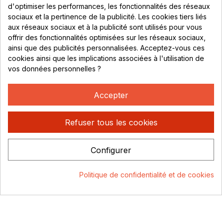
d'optimiser les performances, les fonctionnalités des réseaux
sociaux et la pertinence de la publicité. Les cookies tiers liés
MAGASIN
aux réseaux sociaux et à la publicité sont utilisés pour vous
313 Avenue Marcel Mérieux
offrir des fonctionnalités optimisées sur les réseaux sociaux,
Parc de Sacuny
ainsi que des publicités personnalisées. Acceptez-vous ces
69530 Brignais
cookies ainsi que les implications associées à l'utilisation de
vos données personnelles ?
Lundi au vendredi :
Accepter
8h - 16h
uniquement sur Rendez-vous
Refuser tous les cookies
CONTACT
04 78 37 00 68
Configurer
contact@rhonephilatelie.fr
Politique de confidentialité et de cookies
Consentement aux cookies