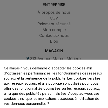
ENTREPRISE
À propos de nous
CGV
Paiement sécurisé
Mon compte
Contactez-nous
Blog
MAGASIN
313 Avenue Marcel Mérieux
Parc de Sacuny
Ce magasin vous demande d'accepter les cookies afin
69530 Brignais
d'optimiser les performances, les fonctionnalités des réseaux
sociaux et la pertinence de la publicité. Les cookies tiers liés
Lundi au vendredi :
aux réseaux sociaux et à la publicité sont utilisés pour vous
offrir des fonctionnalités optimisées sur les réseaux sociaux,
8h - 16h
ainsi que des publicités personnalisées. Acceptez-vous ces
uniquement sur Rendez-vous
cookies ainsi que les implications associées à l'utilisation de
vos données personnelles ?
CONTACT