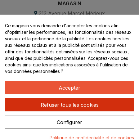
MAGASIN
313 Avenue Marcel Mérieux
Parc de Sacuny
Ce magasin vous demande d'accepter les cookies afin
69530 Brignais
d'optimiser les performances, les fonctionnalités des réseaux
sociaux et la pertinence de la publicité. Les cookies tiers liés
Lundi au vendredi :
aux réseaux sociaux et à la publicité sont utilisés pour vous
offrir des fonctionnalités optimisées sur les réseaux sociaux,
8h - 16h
ainsi que des publicités personnalisées. Acceptez-vous ces
uniquement sur Rendez-vous
cookies ainsi que les implications associées à l'utilisation de
vos données personnelles ?
CONTACT
04 78 37 00 68
Accepter
contact@rhonephilatelie.fr
Refuser tous les cookies
Configurer
Politique de confidentialité
Mentions légales
© Rhone
Politique de confidentialité et de cookies