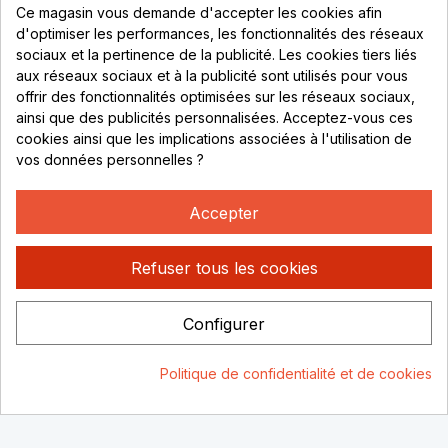
Ce magasin vous demande d'accepter les cookies afin
69530 Brignais
d'optimiser les performances, les fonctionnalités des réseaux
sociaux et la pertinence de la publicité. Les cookies tiers liés
Lundi au vendredi :
aux réseaux sociaux et à la publicité sont utilisés pour vous
offrir des fonctionnalités optimisées sur les réseaux sociaux,
8h - 16h
ainsi que des publicités personnalisées. Acceptez-vous ces
uniquement sur Rendez-vous
cookies ainsi que les implications associées à l'utilisation de
vos données personnelles ?
CONTACT
04 78 37 00 68
Accepter
contact@rhonephilatelie.fr
Refuser tous les cookies
Configurer
Politique de confidentialité
Mentions légales
© Rhone
Politique de confidentialité et de cookies
Philatelie 2021
Un site conçu par :
Consentement aux cookies