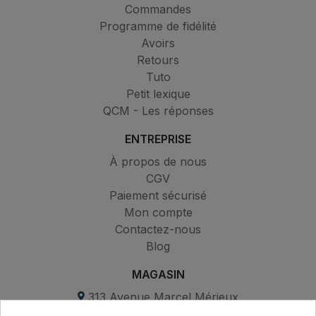
Commandes
Programme de fidélité
Avoirs
Retours
Tuto
Petit lexique
QCM - Les réponses
ENTREPRISE
À propos de nous
CGV
Paiement sécurisé
Mon compte
Contactez-nous
Blog
MAGASIN
313 Avenue Marcel Mérieux
Parc de Sacuny