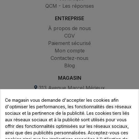
QCM - Les réponses
ENTREPRISE
À propos de nous
CGV
Paiement sécurisé
Mon compte
Contactez-nous
Blog
MAGASIN
313 Avenue Marcel Mérieux
Parc de Sacuny
Ce magasin vous demande d'accepter les cookies afin
69530 Brignais
d'optimiser les performances, les fonctionnalités des réseaux
sociaux et la pertinence de la publicité. Les cookies tiers liés
Lundi au vendredi :
aux réseaux sociaux et à la publicité sont utilisés pour vous
offrir des fonctionnalités optimisées sur les réseaux sociaux,
8h - 16h
ainsi que des publicités personnalisées. Acceptez-vous ces
uniquement sur Rendez-vous