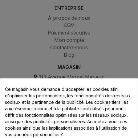
ENTREPRISE
À propos de nous
CGV
Paiement sécurisé
Mon compte
Contactez-nous
Blog
MAGASIN
313 Avenue Marcel Mérieux
Parc de Sacuny
Ce magasin vous demande d'accepter les cookies afin
69530 Brignais
d'optimiser les performances, les fonctionnalités des réseaux
sociaux et la pertinence de la publicité. Les cookies tiers liés
Lundi au vendredi :
aux réseaux sociaux et à la publicité sont utilisés pour vous
offrir des fonctionnalités optimisées sur les réseaux sociaux,
8h - 16h
ainsi que des publicités personnalisées. Acceptez-vous ces
uniquement sur Rendez-vous
cookies ainsi que les implications associées à l'utilisation de
vos données personnelles ?
CONTACT