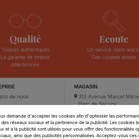
Qualité
Ecoute
Timbres authentiques
Un service client réacti
La garantie de timbres
Des conseils avisés
sélectionnés
EPRISE
MAGASIN
pos de nous
313 Avenue Marcel Méri
Parc de Sacuny
ent sécurisé
69530 Brignais
us demande d'accepter les cookies afin d'optimiser les performanc
compte
s des réseaux sociaux et la pertinence de la publicité. Les cookies ti
ctez-nous
Lundi au vendredi :
 et à la publicité sont utilisés pour vous offrir des fonctionnalités 
ciaux, ainsi que des publicités personnalisées. Acceptez-vous ces 
8h - 16h