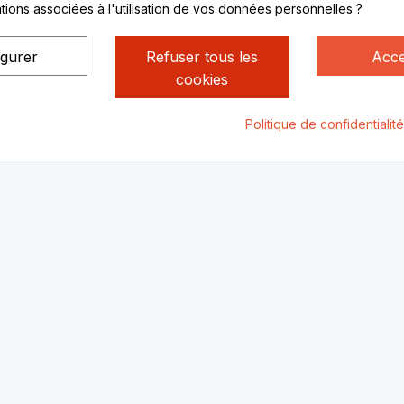
ations associées à l'utilisation de vos données personnelles ?
uniquement sur Rendez-
vous
igurer
Refuser tous les
Acce
cookies
Politique de confidentialit
ialité
Mentions légales
© Rhone Philatelie 2021
Un site conç