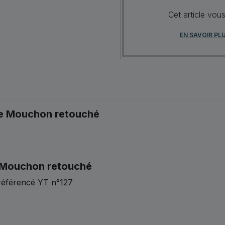
Cet article vou
EN SAVOIR PL
ype Mouchon retouché
e Mouchon retouché
 référencé YT n°127