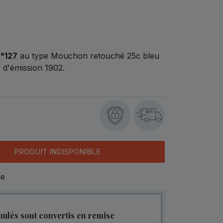
°127
au type Mouchon retouché 25c bleu
 d'émission 1902.
48h
PRODUIT INDISPONIBLE
le
mulés sont convertis en remise