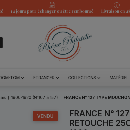
sé
14 jours pour échanger ou être remboursé
Livraison en 4
DOM-TOM
ETRANGER
COLLECTIONS
MATÉRIEL
ais
1900-1920 (N°107 à 157)
FRANCE N° 127 TYPE MOUCHON
FRANCE N° 12
VENDU
RETOUCHE 25C