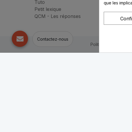
Tuto
que les implic
Petit lexique
QCM - Les réponses
Conf
Contactez-nous
Politique de confident