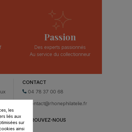
Passion
f
Des experts passionnés
Au service du collectionneur
CONTACT
eux
04 78 37 00 68
contact@rhonephilatelie.fr
es, les
ers liés aux
RETROUVEZ-NOUS
optimisées sur
cookies ainsi