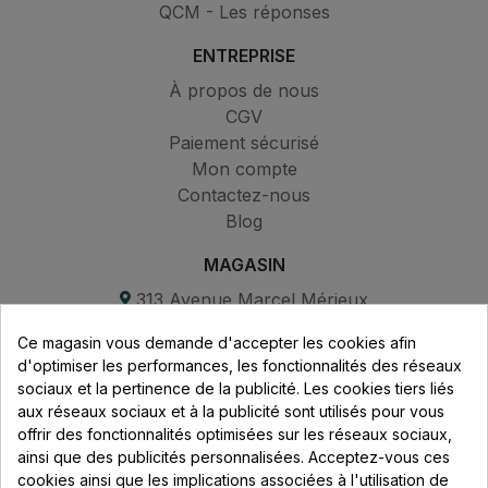
QCM - Les réponses
ENTREPRISE
À propos de nous
CGV
Paiement sécurisé
Mon compte
Contactez-nous
Blog
MAGASIN
313 Avenue Marcel Mérieux
Parc de Sacuny
Ce magasin vous demande d'accepter les cookies afin
69530 Brignais
d'optimiser les performances, les fonctionnalités des réseaux
sociaux et la pertinence de la publicité. Les cookies tiers liés
Lundi au vendredi :
aux réseaux sociaux et à la publicité sont utilisés pour vous
offrir des fonctionnalités optimisées sur les réseaux sociaux,
8h - 16h
ainsi que des publicités personnalisées. Acceptez-vous ces
uniquement sur Rendez-vous
cookies ainsi que les implications associées à l'utilisation de