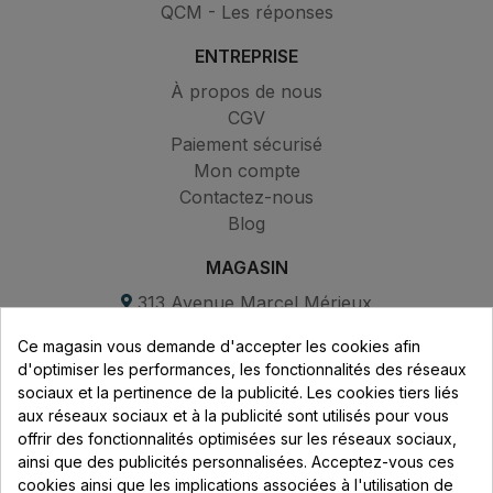
QCM - Les réponses
ENTREPRISE
À propos de nous
CGV
Paiement sécurisé
Mon compte
Contactez-nous
Blog
MAGASIN
313 Avenue Marcel Mérieux
Parc de Sacuny
Ce magasin vous demande d'accepter les cookies afin
69530 Brignais
d'optimiser les performances, les fonctionnalités des réseaux
sociaux et la pertinence de la publicité. Les cookies tiers liés
Lundi au vendredi :
aux réseaux sociaux et à la publicité sont utilisés pour vous
offrir des fonctionnalités optimisées sur les réseaux sociaux,
8h - 16h
ainsi que des publicités personnalisées. Acceptez-vous ces
uniquement sur Rendez-vous
cookies ainsi que les implications associées à l'utilisation de