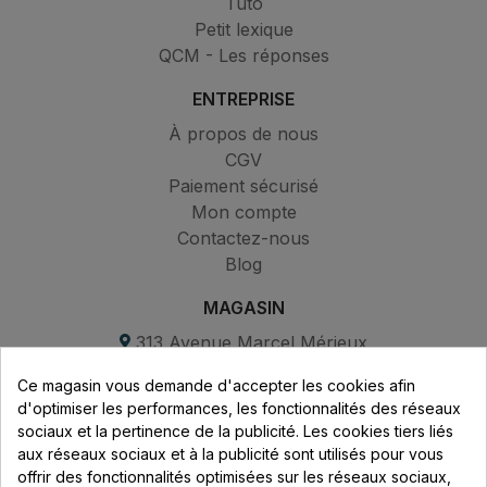
Tuto
Petit lexique
QCM - Les réponses
ENTREPRISE
À propos de nous
CGV
Paiement sécurisé
Mon compte
Contactez-nous
Blog
MAGASIN
313 Avenue Marcel Mérieux
Parc de Sacuny
Ce magasin vous demande d'accepter les cookies afin
69530 Brignais
d'optimiser les performances, les fonctionnalités des réseaux
sociaux et la pertinence de la publicité. Les cookies tiers liés
Lundi au vendredi :
aux réseaux sociaux et à la publicité sont utilisés pour vous
offrir des fonctionnalités optimisées sur les réseaux sociaux,
8h - 16h