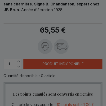
sans charnière
.
Signé B. Chandanson, expert chez
JF. Brun
. Année d'émission 1928.
65,55 €
48h
PRODUIT INDISPONIBLE
Quantité disponible :
0
article
Les points cumulés sont convertis en remise
Cet article vous apporte :
10
points
soit -
1,00 €