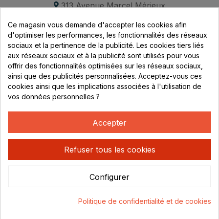
313 Avenue Marcel Mérieux
Parc de Sacuny
Ce magasin vous demande d'accepter les cookies afin
69530 Brignais
d'optimiser les performances, les fonctionnalités des réseaux
sociaux et la pertinence de la publicité. Les cookies tiers liés
Lundi au vendredi :
aux réseaux sociaux et à la publicité sont utilisés pour vous
offrir des fonctionnalités optimisées sur les réseaux sociaux,
8h - 16h
ainsi que des publicités personnalisées. Acceptez-vous ces
uniquement sur Rendez-vous
cookies ainsi que les implications associées à l'utilisation de
vos données personnelles ?
CONTACT
04 78 37 00 68
Accepter
contact@rhonephilatelie.fr
Refuser tous les cookies
Configurer
Politique de confidentialité
Mentions légales
© Rhone
Politique de confidentialité et de cookies
Philatelie 2021
Un site conçu par :
Consentement aux cookies