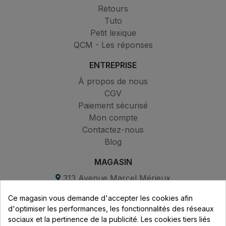
Retours
Tuto
Petit lexique
QCM - Les réponses
ENTREPRISE
À propos de nous
CGV
Paiement sécurisé
Mon compte
Contactez-nous
Blog
MAGASIN
313 Avenue Marcel Mérieux
Parc de Sacuny
Ce magasin vous demande d'accepter les cookies afin
69530 Brignais
d'optimiser les performances, les fonctionnalités des réseaux
sociaux et la pertinence de la publicité. Les cookies tiers liés