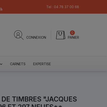
Tel :
04 78 37 00 68
8h
0
CONNEXION
PANIER
CARNETS
EXPERTISE
E DE TIMBRES "JACQUES
96 ET 297 NEUFS**