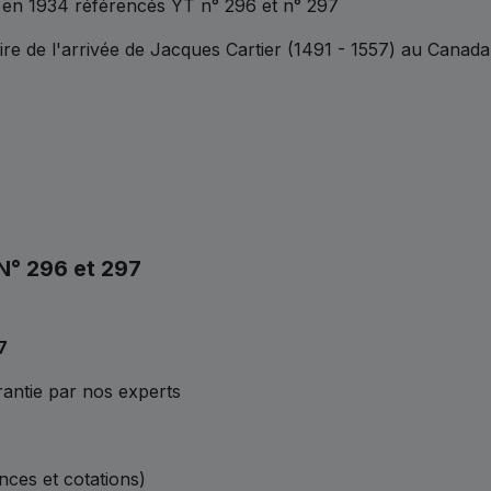
 en 1934 référencés YT n° 296 et n° 297
re de l'arrivée de Jacques Cartier (1491 - 1557) au Canada
 N° 296 et 297
7
antie par nos experts
ences et cotations)