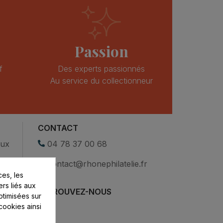
Passion
f
Des experts passionnés
Au service du collectionneur
CONTACT
eux
04 78 37 00 68
contact@rhonephilatelie.fr
es, les
ers liés aux
RETROUVEZ-NOUS
optimisées sur
cookies ainsi