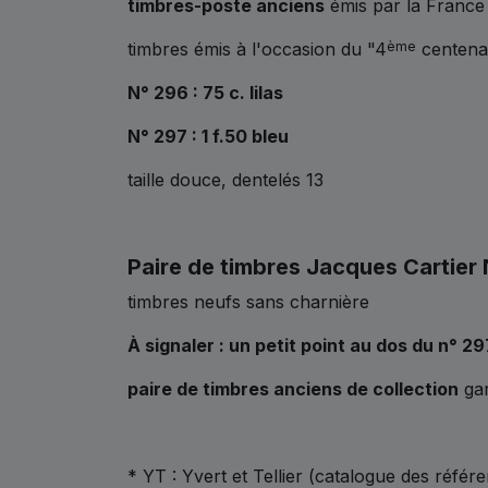
timbres-poste anciens
émis par la France
timbres émis à l'occasion du "4
centenai
ème
N° 296 : 75 c. lilas
N° 297 : 1 f.50 bleu
taille douce, dentelés 13
Paire de timbres Jacques Cartier
timbres neufs sans charnière
À signaler : un petit point au dos du n° 29
paire de timbres anciens de collection
gar
* YT : Yvert et Tellier (catalogue des référ