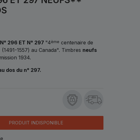
OS
N° 296 ET N° 297
"4
centenaire de
ème
er (1491-1557) au Canada". Timbres
neufs
mission 1934.
 au dos du n° 297.
48h
PRODUIT INDISPONIBLE
le