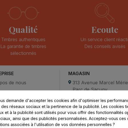
Qualité
Ecoute
Timbres authentiques
Un service client réacti
La garantie de timbres
Des conseils avisés
sélectionnés
EPRISE
MAGASIN
pos de nous
313 Avenue Marcel Méri
Parc de Sacuny
ent sécurisé
69530 Brignais
us demande d'accepter les cookies afin d'optimiser les performanc
compte
s des réseaux sociaux et la pertinence de la publicité. Les cookies ti
ctez-nous
Lundi au vendredi :
 et à la publicité sont utilisés pour vous offrir des fonctionnalités 
ciaux, ainsi que des publicités personnalisées. Acceptez-vous ces 
8h - 16h
ations associées à l'utilisation de vos données personnelles ?
uniquement sur Rendez-