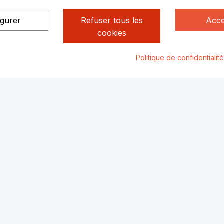
vous
igurer
Refuser tous les
Acce
cookies
Politique de confidentialit
ialité
Mentions légales
© Rhone Philatelie 2021
Un site conç