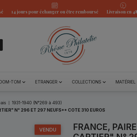
sé
14 jours pour échanger ou être remboursé
Livraison en 4
DOM-TOM
ETRANGER
COLLECTIONS
MATÉRIEL
ais
1931-1940 (N°269 à 493)
TIER" N° 296 ET 297 NEUFS** COTE 310 EUROS
FRANCE, PAIR
VENDU
CARTIER" N° 2