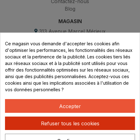
Contactez-nous
Blog
MAGASIN
313 Avenue Marcel Mérieux
Parc de Sacuny
Ce magasin vous demande d'accepter les cookies afin
69530 Brignais
d'optimiser les performances, les fonctionnalités des réseaux
sociaux et la pertinence de la publicité. Les cookies tiers liés
Lundi au vendredi :
aux réseaux sociaux et à la publicité sont utilisés pour vous
offrir des fonctionnalités optimisées sur les réseaux sociaux,
8h - 16h
ainsi que des publicités personnalisées. Acceptez-vous ces
uniquement sur Rendez-vous
cookies ainsi que les implications associées à l'utilisation de
vos données personnelles ?
CONTACT
04 78 37 00 68
Accepter
contact@rhonephilatelie.fr
Refuser tous les cookies