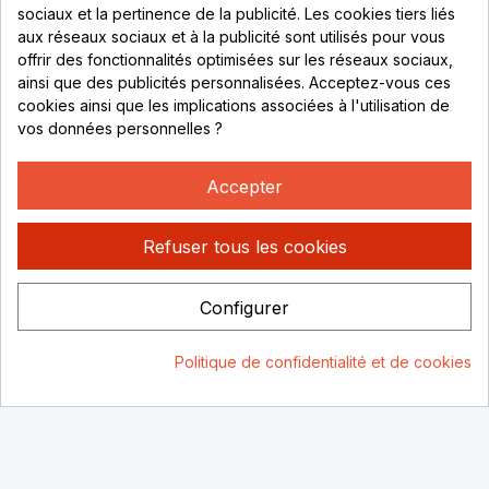
sociaux et la pertinence de la publicité. Les cookies tiers liés
Lundi au vendredi :
aux réseaux sociaux et à la publicité sont utilisés pour vous
offrir des fonctionnalités optimisées sur les réseaux sociaux,
8h - 16h
ainsi que des publicités personnalisées. Acceptez-vous ces
uniquement sur Rendez-vous
cookies ainsi que les implications associées à l'utilisation de
vos données personnelles ?
CONTACT
04 78 37 00 68
Accepter
contact@rhonephilatelie.fr
Refuser tous les cookies
Configurer
Politique de confidentialité
Mentions légales
© Rhone
Politique de confidentialité et de cookies
Philatelie 2021
Un site conçu par :
Consentement aux cookies