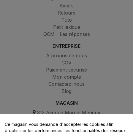
Avoirs
Retours
Tuto
Petit lexique
QCM - Les réponses
ENTREPRISE
À propos de nous
CGV
Paiement sécurisé
Mon compte
Contactez-nous
Blog
MAGASIN
313 Avenue Marcel Mérieux
Parc de Sacuny
Ce magasin vous demande d'accepter les cookies afin
69530 Brignais
d'optimiser les performances, les fonctionnalités des réseaux