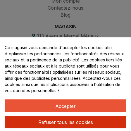
Mon compte
Contactez-nous
Blog
MAGASIN
313 Avenue Marcel Mérieux
Parc de Sacuny
Ce magasin vous demande d'accepter les cookies afin
69530 Brignais
d'optimiser les performances, les fonctionnalités des réseaux
sociaux et la pertinence de la publicité. Les cookies tiers liés
Lundi au vendredi :
aux réseaux sociaux et à la publicité sont utilisés pour vous
offrir des fonctionnalités optimisées sur les réseaux sociaux,
8h - 16h
ainsi que des publicités personnalisées. Acceptez-vous ces
uniquement sur Rendez-vous
cookies ainsi que les implications associées à l'utilisation de
vos données personnelles ?
CONTACT
04 78 37 00 68
Accepter
contact@rhonephilatelie.fr
Refuser tous les cookies