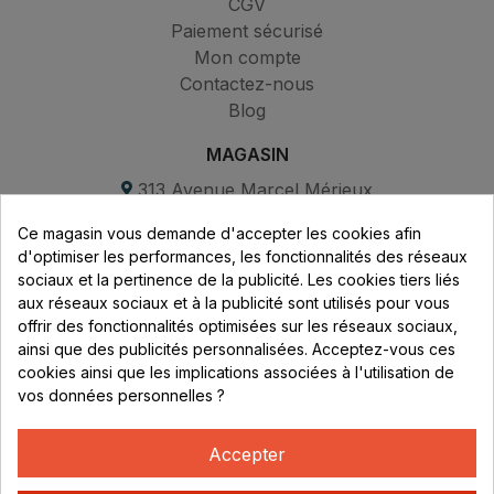
CGV
Paiement sécurisé
Mon compte
Contactez-nous
Blog
MAGASIN
313 Avenue Marcel Mérieux
Parc de Sacuny
Ce magasin vous demande d'accepter les cookies afin
69530 Brignais
d'optimiser les performances, les fonctionnalités des réseaux
sociaux et la pertinence de la publicité. Les cookies tiers liés
Lundi au vendredi :
aux réseaux sociaux et à la publicité sont utilisés pour vous
offrir des fonctionnalités optimisées sur les réseaux sociaux,
8h - 16h
ainsi que des publicités personnalisées. Acceptez-vous ces
uniquement sur Rendez-vous
cookies ainsi que les implications associées à l'utilisation de
vos données personnelles ?
CONTACT
04 78 37 00 68
Accepter
contact@rhonephilatelie.fr