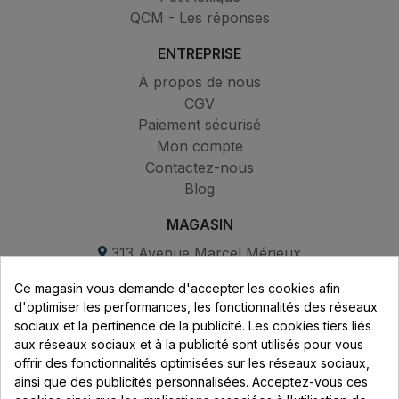
QCM - Les réponses
ENTREPRISE
À propos de nous
CGV
Paiement sécurisé
Mon compte
Contactez-nous
Blog
MAGASIN
313 Avenue Marcel Mérieux
Parc de Sacuny
Ce magasin vous demande d'accepter les cookies afin
69530 Brignais
d'optimiser les performances, les fonctionnalités des réseaux
sociaux et la pertinence de la publicité. Les cookies tiers liés
Lundi au vendredi :
aux réseaux sociaux et à la publicité sont utilisés pour vous
offrir des fonctionnalités optimisées sur les réseaux sociaux,
8h - 16h
ainsi que des publicités personnalisées. Acceptez-vous ces
uniquement sur Rendez-vous