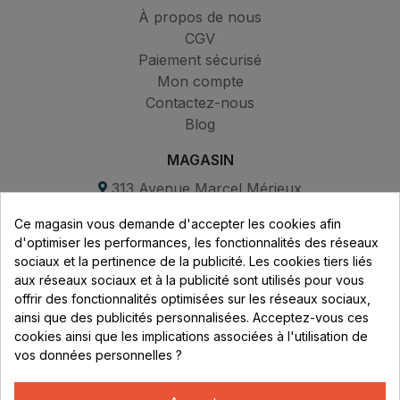
À propos de nous
CGV
Paiement sécurisé
Mon compte
Contactez-nous
Blog
MAGASIN
313 Avenue Marcel Mérieux
Parc de Sacuny
Ce magasin vous demande d'accepter les cookies afin
69530 Brignais
d'optimiser les performances, les fonctionnalités des réseaux
sociaux et la pertinence de la publicité. Les cookies tiers liés
Lundi au vendredi :
aux réseaux sociaux et à la publicité sont utilisés pour vous
offrir des fonctionnalités optimisées sur les réseaux sociaux,
8h - 16h
ainsi que des publicités personnalisées. Acceptez-vous ces
uniquement sur Rendez-vous
cookies ainsi que les implications associées à l'utilisation de
vos données personnelles ?
CONTACT
04 78 37 00 68