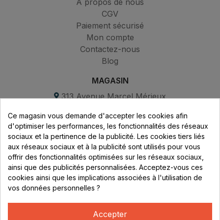
À propos de nous
CGV
Paiement sécurisé
Mon compte
Contactez-nous
Blog
MAGASIN
313 Avenue Marcel Mérieux
Parc de Sacuny
Ce magasin vous demande d'accepter les cookies afin
69530 Brignais
d'optimiser les performances, les fonctionnalités des réseaux
sociaux et la pertinence de la publicité. Les cookies tiers liés
Lundi au vendredi :
aux réseaux sociaux et à la publicité sont utilisés pour vous
offrir des fonctionnalités optimisées sur les réseaux sociaux,
8h - 16h
ainsi que des publicités personnalisées. Acceptez-vous ces
uniquement sur Rendez-vous
cookies ainsi que les implications associées à l'utilisation de
vos données personnelles ?
CONTACT
04 78 37 00 68
Accepter