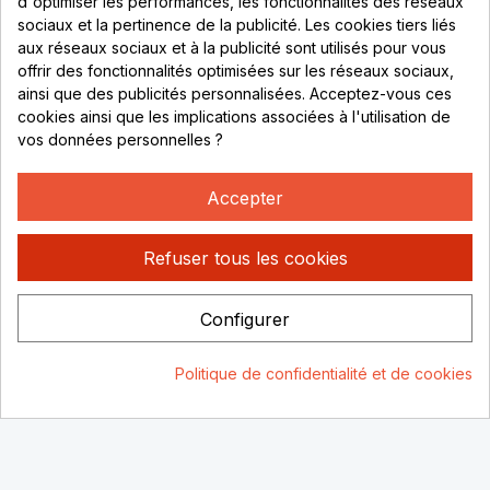
d'optimiser les performances, les fonctionnalités des réseaux
sociaux et la pertinence de la publicité. Les cookies tiers liés
Lundi au vendredi :
aux réseaux sociaux et à la publicité sont utilisés pour vous
offrir des fonctionnalités optimisées sur les réseaux sociaux,
8h - 16h
ainsi que des publicités personnalisées. Acceptez-vous ces
uniquement sur Rendez-vous
cookies ainsi que les implications associées à l'utilisation de
vos données personnelles ?
CONTACT
04 78 37 00 68
Accepter
contact@rhonephilatelie.fr
Refuser tous les cookies
Configurer
Politique de confidentialité
Mentions légales
© Rhone
Politique de confidentialité et de cookies
Philatelie 2021
Un site conçu par :
Consentement aux cookies