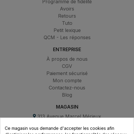
Programme de fidélité
Avoirs
Retours
Tuto
Petit lexique
QCM - Les réponses
ENTREPRISE
À propos de nous
CGV
Paiement sécurisé
Mon compte
Contactez-nous
Blog
MAGASIN
313 Avenue Marcel Mérieux
Parc de Sacuny
Ce magasin vous demande d'accepter les cookies afin
69530 Brignais