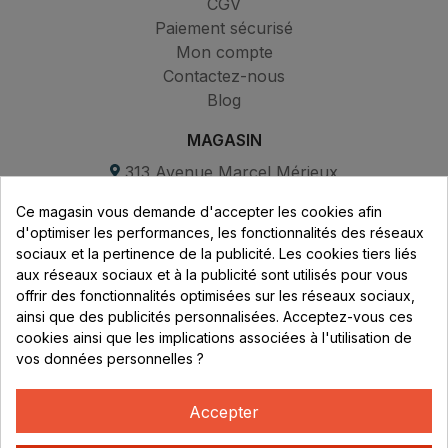
CGV
Paiement sécurisé
Mon compte
Contactez-nous
Blog
MAGASIN
313 Avenue Marcel Mérieux
Parc de Sacuny
Ce magasin vous demande d'accepter les cookies afin
69530 Brignais
d'optimiser les performances, les fonctionnalités des réseaux
sociaux et la pertinence de la publicité. Les cookies tiers liés
Lundi au vendredi :
aux réseaux sociaux et à la publicité sont utilisés pour vous
offrir des fonctionnalités optimisées sur les réseaux sociaux,
8h - 16h
ainsi que des publicités personnalisées. Acceptez-vous ces
uniquement sur Rendez-vous
cookies ainsi que les implications associées à l'utilisation de
vos données personnelles ?
CONTACT
04 78 37 00 68
Accepter
contact@rhonephilatelie.fr