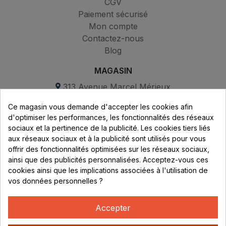
CGV
Paiement sécurisé
Mon compte
Contactez-nous
Blog
MAGASIN
313 Avenue Marcel Mérieux
Parc de Sacuny
Ce magasin vous demande d'accepter les cookies afin
69530 Brignais
d'optimiser les performances, les fonctionnalités des réseaux
sociaux et la pertinence de la publicité. Les cookies tiers liés
Lundi au vendredi :
aux réseaux sociaux et à la publicité sont utilisés pour vous
offrir des fonctionnalités optimisées sur les réseaux sociaux,
8h - 16h
ainsi que des publicités personnalisées. Acceptez-vous ces
uniquement sur Rendez-vous
cookies ainsi que les implications associées à l'utilisation de
vos données personnelles ?
CONTACT
04 78 37 00 68
Accepter
contact@rhonephilatelie.fr