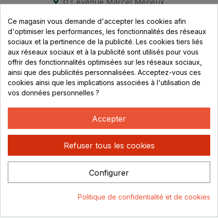
313 Avenue Marcel Mérieux
Parc de Sacuny
Ce magasin vous demande d'accepter les cookies afin
69530 Brignais
d'optimiser les performances, les fonctionnalités des réseaux
sociaux et la pertinence de la publicité. Les cookies tiers liés
Lundi au vendredi :
aux réseaux sociaux et à la publicité sont utilisés pour vous
offrir des fonctionnalités optimisées sur les réseaux sociaux,
8h - 16h
ainsi que des publicités personnalisées. Acceptez-vous ces
uniquement sur Rendez-vous
cookies ainsi que les implications associées à l'utilisation de
vos données personnelles ?
CONTACT
04 78 37 00 68
Accepter
contact@rhonephilatelie.fr
Refuser tous les cookies
Configurer
Politique de confidentialité
Mentions légales
© Rhone
Politique de confidentialité et de cookies
Philatelie 2021
Un site conçu par :
Consentement aux cookies