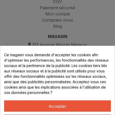
CGV
Paiement sécurisé
Mon compte
Contactez-nous
Blog
MAGASIN
313 Avenue Marcel Mérieux
Parc de Sacuny
Ce magasin vous demande d'accepter les cookies afin
69530 Brignais
d'optimiser les performances, les fonctionnalités des réseaux
sociaux et la pertinence de la publicité. Les cookies tiers liés
Lundi au vendredi :
aux réseaux sociaux et à la publicité sont utilisés pour vous
offrir des fonctionnalités optimisées sur les réseaux sociaux,
8h - 16h
ainsi que des publicités personnalisées. Acceptez-vous ces
uniquement sur Rendez-vous
cookies ainsi que les implications associées à l'utilisation de
vos données personnelles ?
CONTACT
04 78 37 00 68
Accepter
contact@rhonephilatelie.fr