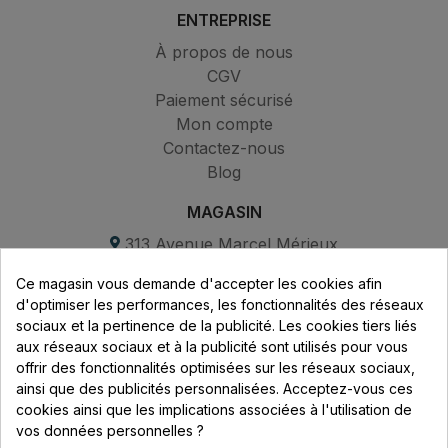
ENTREPRISE
À propos de nous
CGV
Paiement sécurisé
Mon compte
Contactez-nous
Blog
MAGASIN
313 Avenue Marcel Mérieux
Parc de Sacuny
Ce magasin vous demande d'accepter les cookies afin
69530 Brignais
d'optimiser les performances, les fonctionnalités des réseaux
sociaux et la pertinence de la publicité. Les cookies tiers liés
Lundi au vendredi :
aux réseaux sociaux et à la publicité sont utilisés pour vous
offrir des fonctionnalités optimisées sur les réseaux sociaux,
8h - 16h
ainsi que des publicités personnalisées. Acceptez-vous ces
uniquement sur Rendez-vous
cookies ainsi que les implications associées à l'utilisation de
vos données personnelles ?
CONTACT