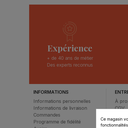
Expérience
+ de 40 ans de métier
Des experts reconnus
INFORMATIONS
ENTR
Informations personnelles
À pro
Informations de livraison
CGV
Commandes
Paiem
Ce magasin vo
Programme de fidélité
Mon 
fonctionnalité