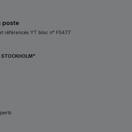
s poste
et référencés YT bloc n° F5477
S STOCKHOLM"
xperts