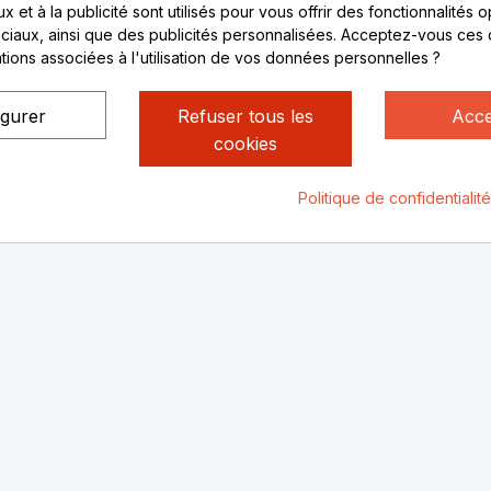
ctez-nous
Lundi au vendredi :
 et à la publicité sont utilisés pour vous offrir des fonctionnalités 
ciaux, ainsi que des publicités personnalisées. Acceptez-vous ces 
8h - 16h
ations associées à l'utilisation de vos données personnelles ?
uniquement sur Rendez-
vous
igurer
Refuser tous les
Acce
cookies
Politique de confidentialit
ialité
Mentions légales
© Rhone Philatelie 2021
Un site conç