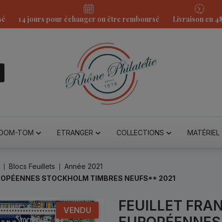
sé
14 jours pour échanger ou être remboursé
Livraison en 4
DOM-TOM
ETRANGER
COLLECTIONS
MATÉRIEL
Blocs Feuillets
Année 2021
UROPÉENNES STOCKHOLM TIMBRES NEUFS** 2021
FEUILLET FRA
VENDU
EUROPÉENNES