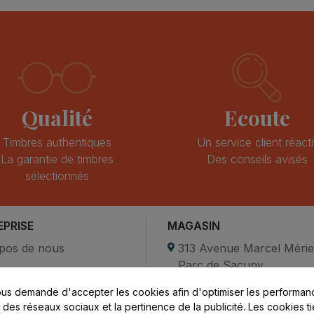
Qualité
Ecoute
Timbres authentiques
Un service client réacti
La garantie de timbres
Des conseils avisés
sélectionnés
EPRISE
MAGASIN
pos de nous
313 Avenue Marcel Méri
Parc de Sacuny
ent sécurisé
69530 Brignais
us demande d'accepter les cookies afin d'optimiser les performanc
compte
s des réseaux sociaux et la pertinence de la publicité. Les cookies ti