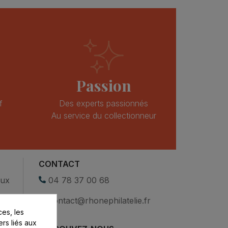
Passion
f
Des experts passionnés
Au service du collectionneur
CONTACT
eux
04 78 37 00 68
contact@rhonephilatelie.fr
es, les
ers liés aux