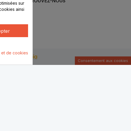
RETROUVEZ-NOUS
optimisées sur
cookies ainsi
pter
é et de cookies
u par :
Consentement aux cookies