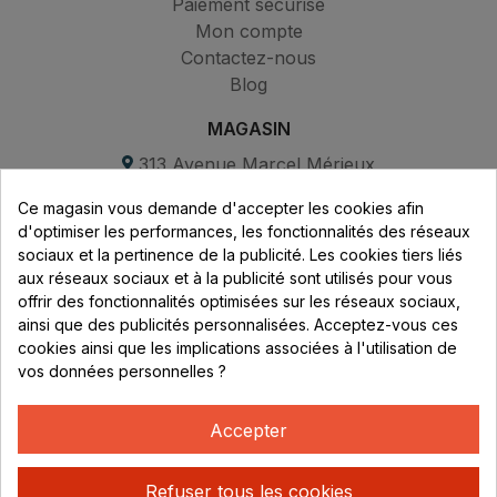
Paiement sécurisé
Mon compte
Contactez-nous
Blog
MAGASIN
313 Avenue Marcel Mérieux
Parc de Sacuny
Ce magasin vous demande d'accepter les cookies afin
69530 Brignais
d'optimiser les performances, les fonctionnalités des réseaux
sociaux et la pertinence de la publicité. Les cookies tiers liés
Lundi au vendredi :
aux réseaux sociaux et à la publicité sont utilisés pour vous
offrir des fonctionnalités optimisées sur les réseaux sociaux,
8h - 16h
ainsi que des publicités personnalisées. Acceptez-vous ces
uniquement sur Rendez-vous
cookies ainsi que les implications associées à l'utilisation de
vos données personnelles ?
CONTACT
04 78 37 00 68
Accepter
contact@rhonephilatelie.fr
Refuser tous les cookies