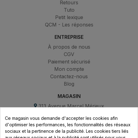
Retours
Tuto
Petit lexique
QCM - Les réponses
ENTREPRISE
À propos de nous
CGV
Paiement sécurisé
Mon compte
Contactez-nous
Blog
MAGASIN
313 Avenue Marcel Mérieux
Parc de Sacuny
Ce magasin vous demande d'accepter les cookies afin
69530 Brignais
d'optimiser les performances, les fonctionnalités des réseaux
sociaux et la pertinence de la publicité. Les cookies tiers liés
Lundi au vendredi :
aux réseaux sociaux et à la publicité sont utilisés pour vous