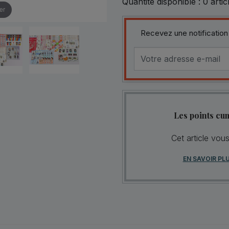
Quantité disponible :
0
artic
er
Recevez une notification
Les points cu
Cet article vou
EN SAVOIR PL