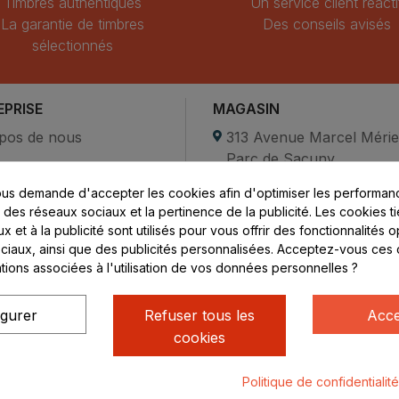
Timbres authentiques
Un service client réacti
La garantie de timbres
Des conseils avisés
sélectionnés
EPRISE
MAGASIN
pos de nous
313 Avenue Marcel Méri
Parc de Sacuny
ent sécurisé
69530 Brignais
us demande d'accepter les cookies afin d'optimiser les performanc
compte
s des réseaux sociaux et la pertinence de la publicité. Les cookies ti
ctez-nous
Lundi au vendredi :
 et à la publicité sont utilisés pour vous offrir des fonctionnalités 
ciaux, ainsi que des publicités personnalisées. Acceptez-vous ces 
8h - 16h
ations associées à l'utilisation de vos données personnelles ?
uniquement sur Rendez-
vous
igurer
Refuser tous les
Acce
cookies
Politique de confidentialit
ialité
Mentions légales
© Rhone Philatelie 2021
Un site conç