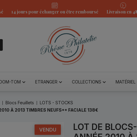
sé
14 jours pour échanger ou être remboursé
Livraison en 4
DOM-TOM
ETRANGER
COLLECTIONS
MATÉRIEL
Blocs Feuillets
LOTS - STOCKS
010 À 2013 TIMBRES NEUFS** FACIALE 138€
LOT DE BLOCS
VENDU
ANNÉE 2010 À