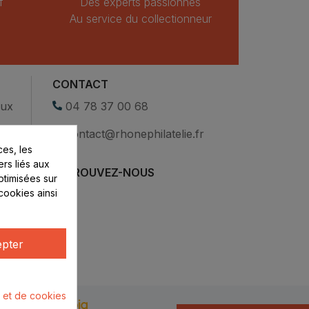
f
Des experts passionnés
Au service du collectionneur
CONTACT
eux
04 78 37 00 68
contact@rhonephilatelie.fr
es, les
ers liés aux
RETROUVEZ-NOUS
optimisées sur
cookies ainsi
pter
é et de cookies
u par :