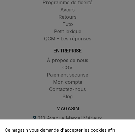
Programme de fidélité
Avoirs
Retours
Tuto
Petit lexique
QCM - Les réponses
ENTREPRISE
À propos de nous
CGV
Paiement sécurisé
Mon compte
Contactez-nous
Blog
MAGASIN
313 Avenue Marcel Mérieux
Parc de Sacuny
Ce magasin vous demande d'accepter les cookies afin
69530 Brignais