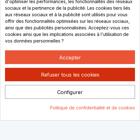
d'optimiser les performances, les fonctionnalités des réseaux
sociaux et la pertinence de la publicité. Les cookies tiers liés
Lundi au vendredi :
aux réseaux sociaux et à la publicité sont utilisés pour vous
offrir des fonctionnalités optimisées sur les réseaux sociaux,
8h - 16h
ainsi que des publicités personnalisées. Acceptez-vous ces
uniquement sur Rendez-vous
cookies ainsi que les implications associées à l'utilisation de
vos données personnelles ?
CONTACT
04 78 37 00 68
Accepter
contact@rhonephilatelie.fr
Refuser tous les cookies
Configurer
Politique de confidentialité
Mentions légales
© Rhone
Politique de confidentialité et de cookies
Philatelie 2021
Un site conçu par :
Consentement aux cookies