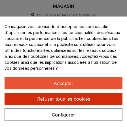
MAGASIN
313 Avenue Marcel Mérieux
Parc de Sacuny
Ce magasin vous demande d'accepter les cookies afin
69530 Brignais
d'optimiser les performances, les fonctionnalités des réseaux
sociaux et la pertinence de la publicité. Les cookies tiers liés
Lundi au vendredi :
aux réseaux sociaux et à la publicité sont utilisés pour vous
offrir des fonctionnalités optimisées sur les réseaux sociaux,
8h - 16h
ainsi que des publicités personnalisées. Acceptez-vous ces
uniquement sur Rendez-vous
cookies ainsi que les implications associées à l'utilisation de
vos données personnelles ?
CONTACT
04 78 37 00 68
Accepter
contact@rhonephilatelie.fr
Refuser tous les cookies
Configurer
Politique de confidentialité
Mentions légales
© Rhone