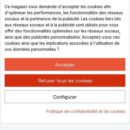
Parc de Sacuny
Ce magasin vous demande d'accepter les cookies afin
69530 Brignais
d'optimiser les performances, les fonctionnalités des réseaux
sociaux et la pertinence de la publicité. Les cookies tiers liés
Lundi au vendredi :
aux réseaux sociaux et à la publicité sont utilisés pour vous
offrir des fonctionnalités optimisées sur les réseaux sociaux,
8h - 16h
ainsi que des publicités personnalisées. Acceptez-vous ces
uniquement sur Rendez-vous
cookies ainsi que les implications associées à l'utilisation de
vos données personnelles ?
CONTACT
04 78 37 00 68
Accepter
contact@rhonephilatelie.fr
Refuser tous les cookies
Configurer
Politique de confidentialité
Mentions légales
© Rhone
Politique de confidentialité et de cookies
Philatelie 2021
Un site conçu par :
Consentement aux cookies