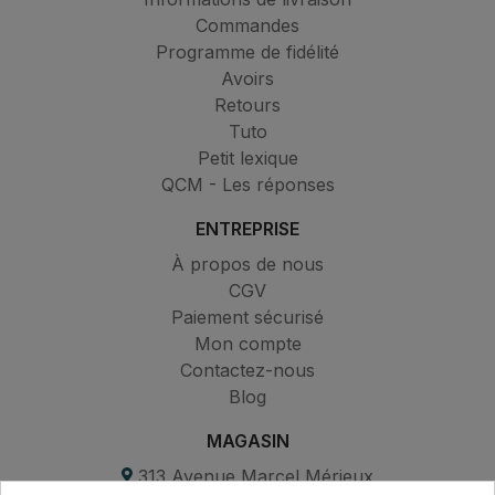
Commandes
Programme de fidélité
Avoirs
Retours
Tuto
Petit lexique
QCM - Les réponses
ENTREPRISE
À propos de nous
CGV
Paiement sécurisé
Mon compte
Contactez-nous
Blog
MAGASIN
313 Avenue Marcel Mérieux