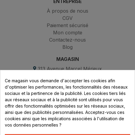
ENTREPRISE
À propos de nous
CGV
Paiement sécurisé
Mon compte
Contactez-nous
Blog
MAGASIN
313 Avenue Marcel Mérieux
Parc de Sacuny
Ce magasin vous demande d'accepter les cookies afin
69530 Brignais
d'optimiser les performances, les fonctionnalités des réseaux
sociaux et la pertinence de la publicité. Les cookies tiers liés
Lundi au vendredi :
aux réseaux sociaux et à la publicité sont utilisés pour vous
offrir des fonctionnalités optimisées sur les réseaux sociaux,
8h - 16h
ainsi que des publicités personnalisées. Acceptez-vous ces
uniquement sur Rendez-vous
cookies ainsi que les implications associées à l'utilisation de
vos données personnelles ?
CONTACT