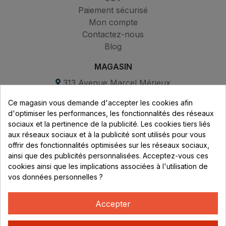
Paiement sécurisé
Mon compte
Contactez-nous
Blog
MAGASIN
313 Avenue Marcel Mérieux
Parc de Sacuny
Ce magasin vous demande d'accepter les cookies afin
69530 Brignais
d'optimiser les performances, les fonctionnalités des réseaux
sociaux et la pertinence de la publicité. Les cookies tiers liés
Lundi au vendredi :
aux réseaux sociaux et à la publicité sont utilisés pour vous
offrir des fonctionnalités optimisées sur les réseaux sociaux,
8h - 16h
ainsi que des publicités personnalisées. Acceptez-vous ces
uniquement sur Rendez-vous
cookies ainsi que les implications associées à l'utilisation de
vos données personnelles ?
CONTACT
04 78 37 00 68
Accepter
contact@rhonephilatelie.fr